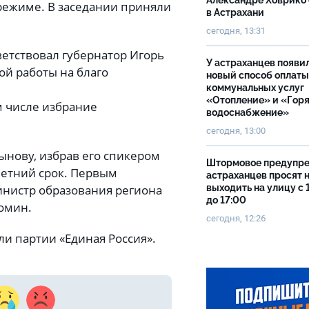
Александре Ховрико
режиме. В заседании приняли
в Астрахани
сегодня, 13:31
етствовал губернатор Игорь
У астраханцев появи
й работы на благо
новый способ оплаты
коммунальных услуг
«Отопление» и «Гор
м числе избрание
водоснабжение»
сегодня, 13:00
нову, избрав его спикером
Штормовое предупр
летний срок. Первым
астраханцев просят 
инистр образования региона
выходить на улицу с 
до 17:00
хомин.
сегодня, 12:26
и партии «Единая Россия».