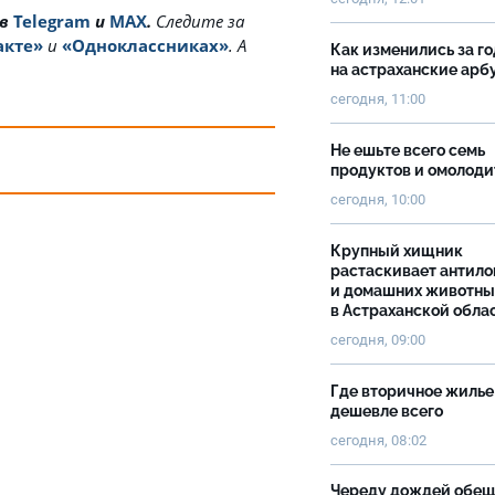
 в
Telegram
и
MAX
.
Cледите за
акте»
и
«Одноклассниках»
. А
Как изменились за г
на астраханские ар
сегодня, 11:00
Не ешьте всего семь
продуктов и омолоди
сегодня, 10:00
Крупный хищник
растаскивает антило
и домашних животны
в Астраханской обла
сегодня, 09:00
Где вторичное жилье
дешевле всего
сегодня, 08:02
Череду дождей обе