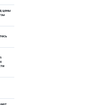
од цены
бузы
тесь
п
х
сти
щают