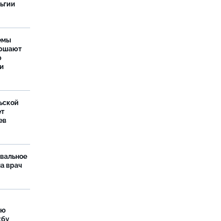
льгии
емы
ершают
р
ти
ьской
ет
ев
рвальное
ла врач
ую
жбу