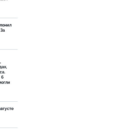
олонил
 За
,
дах,
са.
 6
могли
августе