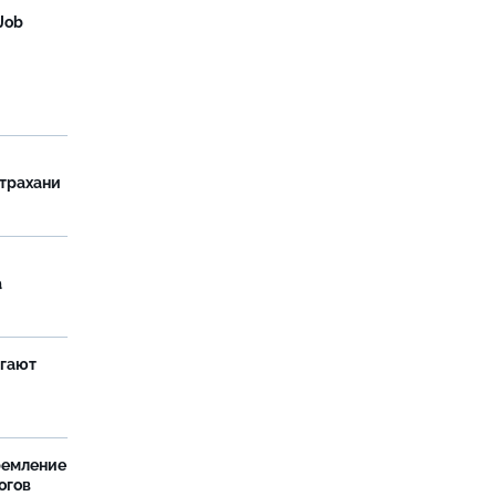
Job
страхани
а
агают
ремление
огов