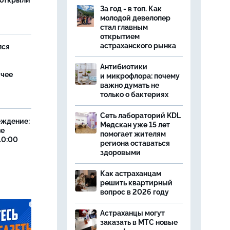
 открыли
За год - в топ. Как
молодой девелопер
стал главным
открытием
астраханского рынка
лся
Антибиотики
ячее
и микрофлора: почему
важно думать не
только о бактериях
Сеть лабораторий KDL
еждение:
Медскан уже 15 лет
не
помогает жителям
10:00
региона оставаться
здоровыми
Как астраханцам
решить квартирный
вопрос в 2026 году
Астраханцы могут
заказать в МТС новые