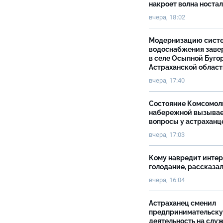
накроет волна носта
вчера, 18:02
Модернизацию сист
водоснабжения зав
в селе Осыпной Буго
Астраханской облас
вчера, 17:40
Состояние Комсомол
набережной вызыва
вопросы у астраханц
вчера, 17:03
Кому навредит инте
голодание, рассказа
вчера, 16:04
Астраханец сменил
предпринимательск
деятельность на слу