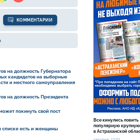
КОММЕНТАРИИ
а
ов на должность Губернатора
ных кандидатов на выборные
асти и местного самоуправления
ов на должность Президента
может покинуть свой пост
Все кинулись ловить
популярную крупную
ом списке есть и женщины
в Астраханской обла
сегодня, 12:01