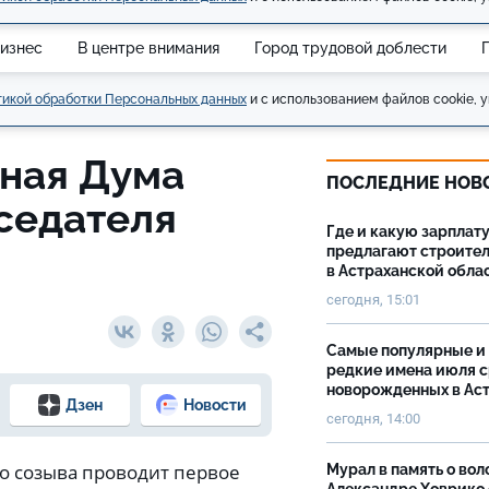
изнес
В центре внимания
Город трудовой доблести
икой обработки Персональных данных
и с использованием файлов cookie, у
тная Дума
ПОСЛЕДНИЕ НОВ
дседателя
Где и какую зарплат
предлагают строите
в Астраханской обла
сегодня, 15:01
Самые популярные и
редкие имена июля 
новорожденных в Ас
Дзен
Новости
сегодня, 14:00
го созыва проводит первое
Мурал в память о вол