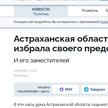
НОВОСТИ
ProжЫзнь
Б
Политика
Посещая сайт kaspyinfo.ru, Вы соглашаетесь с приложенной
Полит
Астраханская облас
избрала своего пре
И его заместителей
23.09.2021 13:02
Политика
Читайте
MAX
Telegram
«КаспийИнфо» здесь:
В эти часы дума Астраханской области седьмо