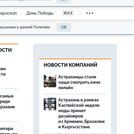
Гороскоп
День Победы
ЖКХ
OK
казанных в данной Политике.
ОСТИ
у
НОВОСТИ КОМПАНИЙ
лям
сти
Астраханцы стали
чаще смотреть кино
онлайн
 самые
Астрахань в рамках
среди
Каспийской недели
трахани
моды примет
дизайнеров
из Армении, Бразилии
и Кыргызстана
онтере