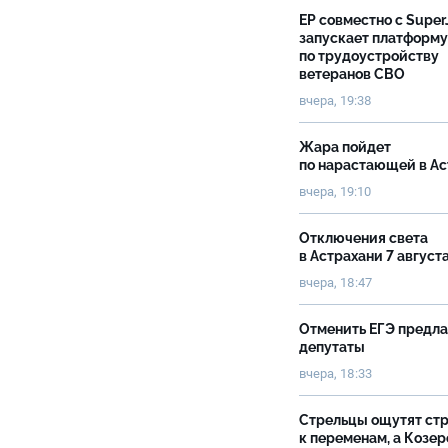
ЕР совместно с Super
запускает платформу
по трудоустройству
ветеранов СВО
вчера, 19:38
Жара пойдет
по нарастающей в А
вчера, 19:10
Отключения света
в Астрахани 7 август
вчера, 18:47
Отменить ЕГЭ предл
депутаты
вчера, 18:33
Стрельцы ощутят ст
к переменам, а Козер