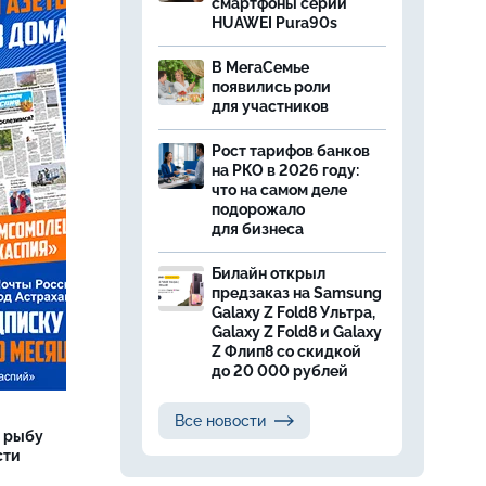
смартфоны серии
HUAWEI Pura90s
В МегаСемье
появились роли
для участников
Рост тарифов банков
на РКО в 2026 году:
что на самом деле
подорожало
для бизнеса
Билайн открыл
предзаказ на Samsung
Galaxy Z Fold8 Ультра,
Galaxy Z Fold8 и Galaxy
Z Флип8 со скидкой
до 20 000 рублей
Все новости
 рыбу
сти