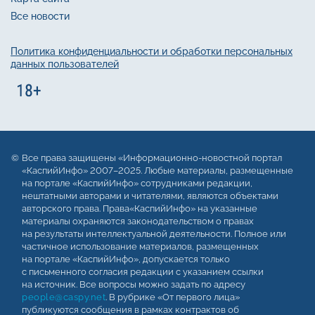
Все новости
Политика конфиденциальности и обработки персональных
данных пользователей
Все права защищены «Информационно-новостной портал
«КаспийИнфо» 2007–2025. Любые материалы, размещенные
на портале «КаспийИнфо» сотрудниками редакции,
нештатными авторами и читателями, являются объектами
авторского права. Права«КаспийИнфо» на указанные
материалы охраняются законодательством о правах
на результаты интеллектуальной деятельности. Полное или
частичное использование материалов, размещенных
на портале «КаспийИнфо», допускается только
с письменного согласия редакции с указанием ссылки
на источник. Все вопросы можно задать по адресу
people@caspy.net
. В рубрике «От первого лица»
публикуются сообщения в рамках контрактов об