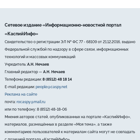
Сетевое издание «Информационно-новостной портал
«КаспийИнфо»
Свидетельство о регистрации ЭЛ № ФС 77 - 68109 от 21.12.2016, выдано
Федеральной службой по надзору в сфере связи, информационных
технологий и массовых коммуникаций
Учредитель:
А.Н. Нечаев
Главный редактор —
А.Н. Нечаев
Телефоны редакции:
8 (8512) 48 18 14
E-mail редакции:
people@caspy.net
Реклама на сайте
почта:
rocaspy@mail.ru
или по телефону: 8 (8512) 48-18-06
Мнения авторов статей, опубликованных на портале «КаспийИнфо»,
материалов, размещённых в разделе «Моя тема», а также
комментариев пользователей к материалам сайта могут не совпадать
с позицией портала «КаспийИнфо».