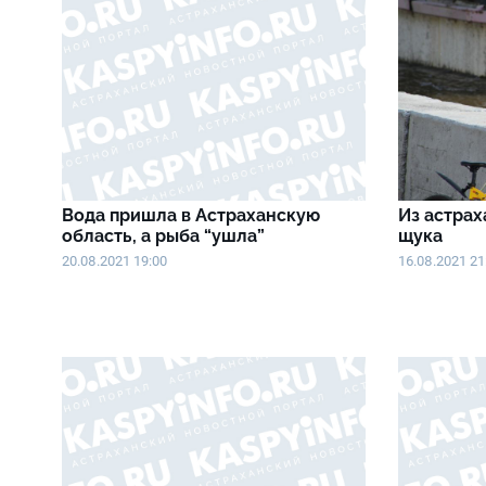
Вода пришла в Астраханскую
Из астрах
область, а рыба “ушла”
щука
20.08.2021 19:00
16.08.2021 21