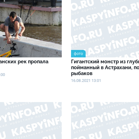
фото
анских рек пропала
Гигантский монстр из глуб
пойманный в Астрахани, п
рыбаков
:00
16.08.2021 13:01