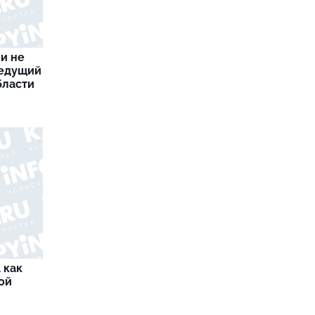
 и не
ведущий
бласти
 как
ой