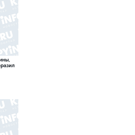
ины,
оразил