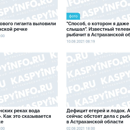
фото
ового гиганта выловили
"Способ, о котором я даже
нской речке
слышал". Известный теле
рыбачит в Астраханской о
:00
10.08.2021 08:19
нских реках вода
Дефицит егерей и лодок. А
. Как это сказывается
сейчас обстоят дела с рыб
ке
в Астраханской области
:00
02.08.2021 18:00