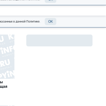
OK
казанных в данной Политике.
цы
ящая