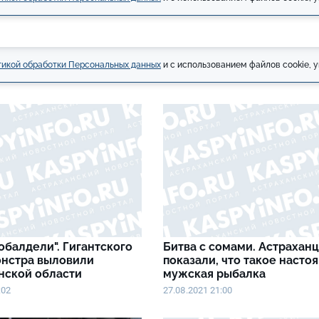
икой обработки Персональных данных
и с использованием файлов cookie, у
обалдели". Гигантского
Битва с сомами. Астрахан
онстра выловили
показали, что такое насто
анской области
мужская рыбалка
:02
27.08.2021 21:00