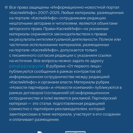
Все права защищены «Информационно-новостной портал
«КаспийИнфо» 2007–2025. Любые материалы, размещенные
на портале «КаспийИнфо» сотрудниками редакции,
нештатными авторами и читателями, являются объектами
авторского права. Права«КаспийИнфо» на указанные
материалы охраняются законодательством о правах
на результаты интеллектуальной деятельности. Полное или
частичное использование материалов, размещенных
на портале «КаспийИнфо», допускается только
с письменного согласия редакции с указанием ссылки
на источник. Все вопросы можно задать по адресу
people@caspy.net
. В рубрике «От первого лица»
публикуются сообщения в рамках контрактов об
информационном сотрудничестве между редакцией
«КаспийИнфо» и органами власти. Материалы рубрик
«Новости партнёров» и «Новости компаний» публикуются в
рамках договоров (соглашений) об информационном
сотрудничестве и (или) являются рекламой. Партнёрский
материал — это статья, подготовленная редакцией
совместно с партнёром-рекламодателем, который
заинтересован в теме материала, участвует в его создании
и оплачивает размещение.