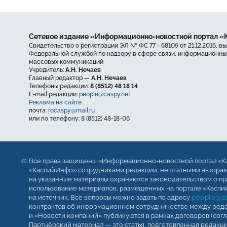
Сетевое издание «Информационно-новостной портал 
Свидетельство о регистрации ЭЛ № ФС 77 - 68109 от 21.12.2016, в
Федеральной службой по надзору в сфере связи, информационных
массовых коммуникаций
Учредитель:
А.Н. Нечаев
Главный редактор —
А.Н. Нечаев
Телефоны редакции:
8 (8512) 48 18 14
E-mail редакции:
people@caspy.net
Реклама на сайте
почта:
rocaspy@mail.ru
или по телефону: 8 (8512) 48-18-06
Все права защищены «Информационно-новостной портал «К
«КаспийИнфо» сотрудниками редакции, нештатными авторами
на указанные материалы охраняются законодательством о пр
использование материалов, размещенных на портале «Каспий
на источник. Все вопросы можно задать по адресу
people@ca
контрактов об информационном сотрудничестве между реда
и «Новости компаний» публикуются в рамках договоров (сог
Партнёрский материал — это статья, подготовленная редакц