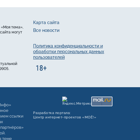
Карта сайта
 «Моя тема»,
Все новости
сайта могут
Политика конфиденциальности и
обработки персональных данных
пользователей
ктуальной
9905.
Инфо»
чное
Разработка портала:
нием ссылки
Центр интернет‑проектов «МОЁ!»
ах
 партнёров»
ой.
в теме