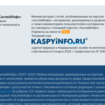
«КаспийИнфо»
Мнения авторов статей, опубликованных на портале
«КаспийИнфо», материалов, размещённых в разделе
ыдано
а также комментариев пользователей к материалам 
 технологий и
не совпадать с позицией портала «КаспийИнфо».
RSS
Подписка на новости:
Товарный знак
зарегистрирован в Федеральной службе по интелле
собственности 3 марта 2025 г. Свидетельство № 108
аспийИнфо» 2007–2025. Любые материалы, размещенные на портале
 и читателями, являются объектами авторского права. Права«Каспий
авах на результаты интеллектуальной деятельности. Полное или части
Инфо», допускается только с письменного согласия редакции с указа
spy.net
. В рубрике «От первого лица» публикуются сообщения в рамк
кцией «КаспийИнфо» и органами власти. Материалы рубрик «Новости
лашений) об информационном сотрудничестве и (или) являются реклам
ией совместно с партнёром-рекламодателем, который заинтересован 