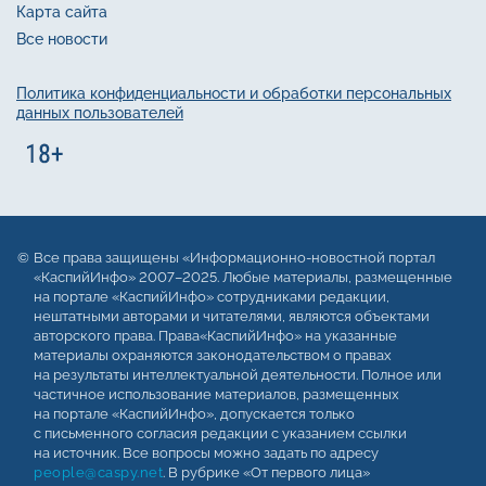
Карта сайта
Все новости
Политика конфиденциальности и обработки персональных
данных пользователей
Все права защищены «Информационно-новостной портал
«КаспийИнфо» 2007–2025. Любые материалы, размещенные
на портале «КаспийИнфо» сотрудниками редакции,
нештатными авторами и читателями, являются объектами
авторского права. Права«КаспийИнфо» на указанные
материалы охраняются законодательством о правах
на результаты интеллектуальной деятельности. Полное или
частичное использование материалов, размещенных
на портале «КаспийИнфо», допускается только
с письменного согласия редакции с указанием ссылки
на источник. Все вопросы можно задать по адресу
people@caspy.net
. В рубрике «От первого лица»