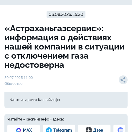
06.08.2026, 15:30
«Астраханьгазсервис»:
информация о действиях
нашей компании в ситуации
с отключением газа
недостоверна
30.07.2025 11:00
Общество
Фото: из архива КаспийИнфо.
Читайте «КаспийИнфо» здесь:
MAX
Telegram
Дзен
Но