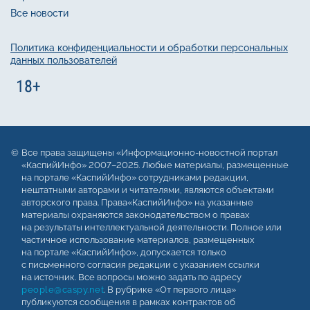
Все новости
Политика конфиденциальности и обработки персональных
данных пользователей
Все права защищены «Информационно-новостной портал
«КаспийИнфо» 2007–2025. Любые материалы, размещенные
на портале «КаспийИнфо» сотрудниками редакции,
нештатными авторами и читателями, являются объектами
авторского права. Права«КаспийИнфо» на указанные
материалы охраняются законодательством о правах
на результаты интеллектуальной деятельности. Полное или
частичное использование материалов, размещенных
на портале «КаспийИнфо», допускается только
с письменного согласия редакции с указанием ссылки
на источник. Все вопросы можно задать по адресу
people@caspy.net
. В рубрике «От первого лица»
публикуются сообщения в рамках контрактов об