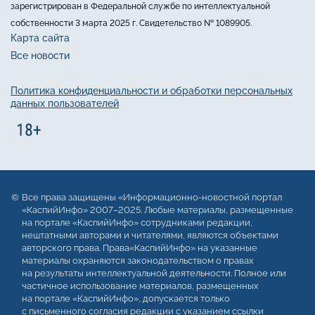
зарегистрирован в Федеральной службе по интеллектуальной
собственности 3 марта 2025 г. Свидетельство № 1089905.
Карта сайта
Все новости
Политика конфиденциальности и обработки персональных
данных пользователей
Все права защищены «Информационно-новостной портал
«КаспийИнфо» 2007–2025. Любые материалы, размещенные
на портале «КаспийИнфо» сотрудниками редакции,
нештатными авторами и читателями, являются объектами
авторского права. Права«КаспийИнфо» на указанные
материалы охраняются законодательством о правах
на результаты интеллектуальной деятельности. Полное или
частичное использование материалов, размещенных
на портале «КаспийИнфо», допускается только
с письменного согласия редакции с указанием ссылки