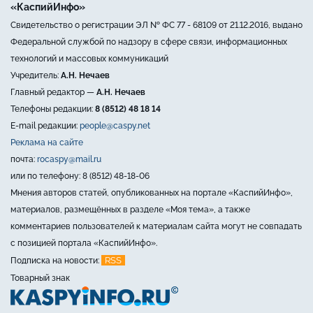
«КаспийИнфо»
Свидетельство о регистрации ЭЛ № ФС 77 - 68109 от 21.12.2016, выдано
Федеральной службой по надзору в сфере связи, информационных
технологий и массовых коммуникаций
Учредитель:
А.Н. Нечаев
Главный редактор —
А.Н. Нечаев
Телефоны редакции:
8 (8512) 48 18 14
E-mail редакции:
people@caspy.net
Реклама на сайте
почта:
rocaspy@mail.ru
или по телефону: 8 (8512) 48-18-06
Мнения авторов статей, опубликованных на портале «КаспийИнфо»,
материалов, размещённых в разделе «Моя тема», а также
комментариев пользователей к материалам сайта могут не совпадать
с позицией портала «КаспийИнфо».
RSS
Подписка на новости:
Товарный знак