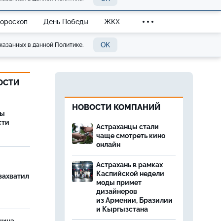
Гороскоп
День Победы
ЖКХ
OK
казанных в данной Политике.
ОСТИ
НОВОСТИ КОМПАНИЙ
ры
сти
Астраханцы стали
чаще смотреть кино
онлайн
Астрахань в рамках
Каспийской недели
захватил
моды примет
дизайнеров
из Армении, Бразилии
и Кыргызстана