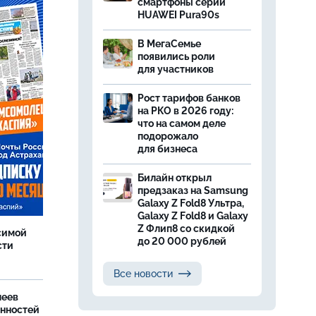
смартфоны серии
HUAWEI Pura90s
В МегаСемье
появились роли
для участников
Рост тарифов банков
на РКО в 2026 году:
что на самом деле
подорожало
для бизнеса
Билайн открыл
предзаказ на Samsung
Galaxy Z Fold8 Ультра,
Galaxy Z Fold8 и Galaxy
Z Флип8 со скидкой
симой
до 20 000 рублей
сти
Все новости
леев
анностей