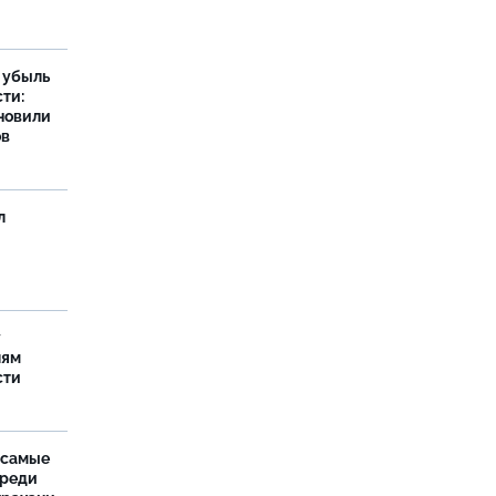
а убыль
ти:
новили
ов
л
у
лям
сти
 самые
среди