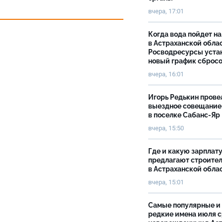
вчера, 17:01
Когда вода пойдет н
в Астраханской облас
Росводресурсы уста
новый график сброс
вчера, 16:01
Игорь Редькин прове
выездное совещание
в поселке Сабанс-Яр
вчера, 15:50
Где и какую зарплат
предлагают строите
в Астраханской обла
вчера, 15:01
Самые популярные и
редкие имена июля 