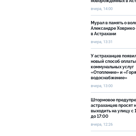
новорожденных в Ас
вчера, 14:00
Мурал в память о вол
Александре Ховрико
в Астрахани
вчера, 13:31
У астраханцев появи
новый способ оплаты
коммунальных услуг
«Отопление» и «Гор
водоснабжение»
вчера, 13:00
Штормовое предупр
астраханцев просят 
выходить на улицу с 
до 17:00
вчера, 12:26