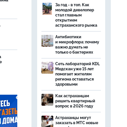
чина
За год - в топ. Как
и
молодой девелопер
стал главным
открытием
астраханского рынка
е
Антибиотики
и микрофлора: почему
важно думать не
только о бактериях
а
е
Сеть лабораторий KDL
Медскан уже 15 лет
помогает жителям
региона оставаться
здоровыми
Как астраханцам
решить квартирный
вопрос в 2026 году
Астраханцы могут
заказать в МТС новые