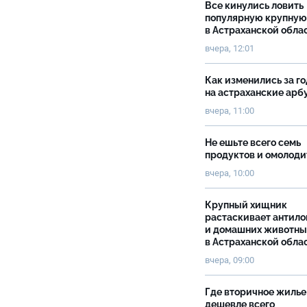
Все кинулись ловить
популярную крупную
в Астраханской обла
вчера, 12:01
Как изменились за г
на астраханские ар
вчера, 11:00
Не ешьте всего семь
продуктов и омолоди
вчера, 10:00
Крупный хищник
растаскивает антило
и домашних животны
в Астраханской обла
вчера, 09:00
Где вторичное жилье
дешевле всего