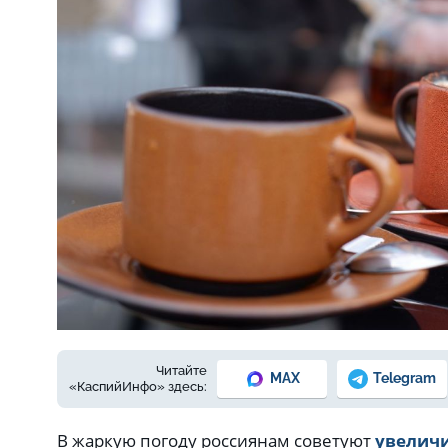
Фото: Елены Зимней
Читайте
MAX
Telegram
«КаспийИнфо» здесь:
В жаркую погоду россиянам советуют
увелич