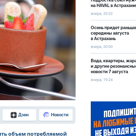
Подростка сбил муж
на HAVAL в Астрахан
вчера, 20:32
Осень придет раньш
середины августа
в Астрахань
вчера, 20:00
Вода, квартиры, жар
и другие резонансны
новости 7 августа
вчера, 19:24
Дзен
Новости
ить объем потребляемой