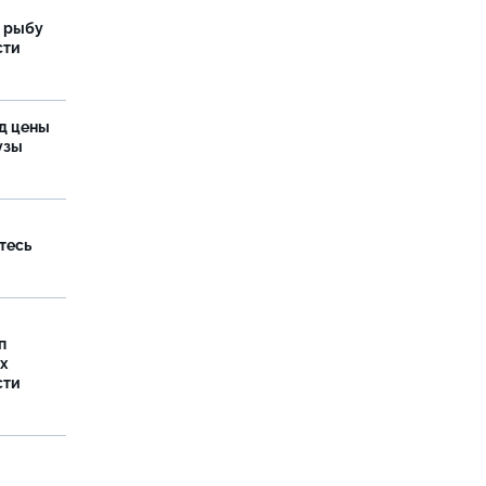
 рыбу
сти
од цены
бузы
тесь
п
х
сти