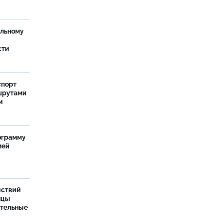
ельному
сти
спорт
шрутами
и
ограмму
мей
йствий
нцы
ительные