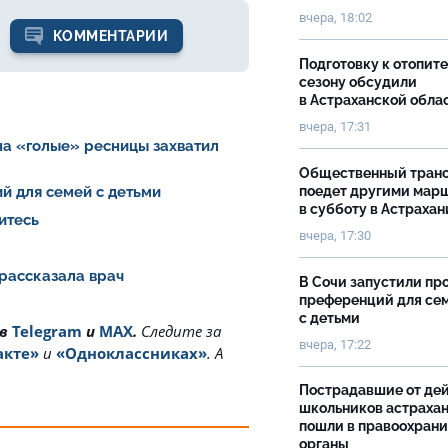
вчера, 18:02
КОММЕНТАРИИ
Подготовку к отопит
сезону обсудили
в Астраханской обла
вчера, 17:31
на «голые» ресницы захватил
Общественный тран
поедет другими мар
й для семей с детьми
в субботу в Астрахан
итесь
вчера, 17:30
 рассказала врач
В Сочи запустили пр
преференций для се
с детьми
 в
Telegram
и
MAX
.
Cледите за
вчера, 17:22
акте»
и
«Одноклассниках»
. А
Пострадавшие от де
школьников астраха
пошли в правоохран
органы