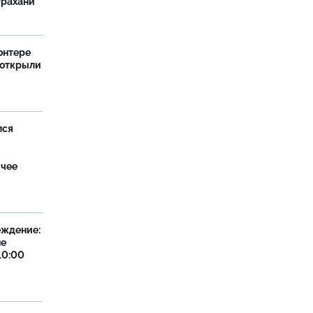
трахани
онтере
 открыли
лся
ячее
еждение:
не
10:00