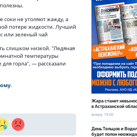
 полезны.
е соки не утоляют жажду, а
ной потере жидкости. Лучший
рс или зеленый чай
ть слишком низкой. "Ледяная
 комнатной температуры
 для горла", — рассказали
вому
.
Жара станет невыно
в Астраханской обла
вчера, 19:00
День Тельцов и Водо
будет полон неожид