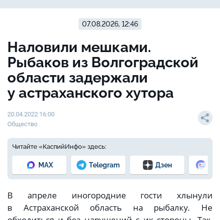
07.08.2026, 12:46
Наловили мешками.
Рыбаков из Волгоградской
области задержали
у астраханского хутора
20.04.2022 16:00
Общество
Читайте «КаспийИнфо» здесь:
MAX
Telegram
Дзен
Но
В апреле иногородние гости хлынули
в Астраханской область на рыбалку. Не
обходиться и без нарушений с их стороны. Так,