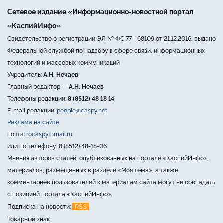
Сетевое издание «Информационно-новостной портал
«КаспийИнфо»
Свидетельство о регистрации ЭЛ № ФС 77 - 68109 от 21.12.2016, выдано
Федеральной службой по надзору в сфере связи, информационных
технологий и массовых коммуникаций
Учредитель:
А.Н. Нечаев
Главный редактор —
А.Н. Нечаев
Телефоны редакции:
8 (8512) 48 18 14
E-mail редакции:
people@caspy.net
Реклама на сайте
почта:
rocaspy@mail.ru
или по телефону: 8 (8512) 48-18-06
Мнения авторов статей, опубликованных на портале «КаспийИнфо»,
материалов, размещённых в разделе «Моя тема», а также
комментариев пользователей к материалам сайта могут не совпадать
с позицией портала «КаспийИнфо».
RSS
Подписка на новости:
Товарный знак