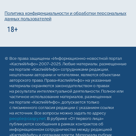
Политика конфиденциальности и обработки персональных
данных пользователей
Все права защищены «Информационно-новостной портал
«КаспийИнфо» 2007–2025. Любые материалы, размещенные
на портале «КаспийИнфо» сотрудниками редакции,
нештатными авторами и читателями, являются объектами
авторского права. Права«КаспийИнфо» на указанные
материалы охраняются законодательством о правах
на результаты интеллектуальной деятельности. Полное или
частичное использование материалов, размещенных
на портале «КаспийИнфо», допускается только
с письменного согласия редакции с указанием ссылки
на источник. Все вопросы можно задать по адресу
people@caspy.net
. В рубрике «От первого лица»
публикуются сообщения в рамках контрактов об
информационном сотрудничестве между редакцией
«КаспийИнфо» и органами власти. Материалы рубрик