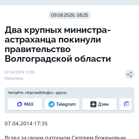
09.08.2026, 08:25
Два крупных министра-
астраханца покинули
правительство
Волгоградской области
07.04.2014 13:35
Политика
Читайте «КаспийИнфо» здесь:
MAX
Telegram
Дзен
Но
07.04.2014 17:35
Вслед за своим патроном Сергеем Боженовым