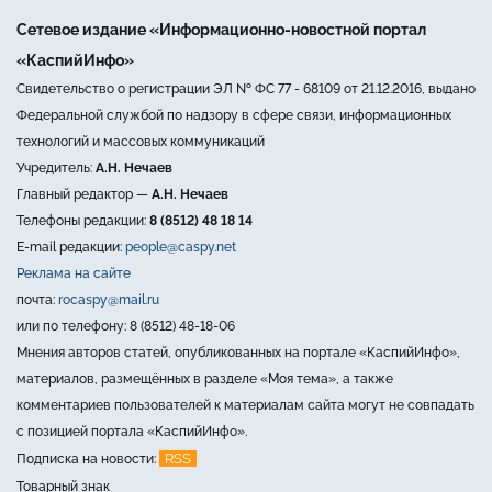
Сетевое издание «Информационно-новостной портал
«КаспийИнфо»
Свидетельство о регистрации ЭЛ № ФС 77 - 68109 от 21.12.2016, выдано
Федеральной службой по надзору в сфере связи, информационных
технологий и массовых коммуникаций
Учредитель:
А.Н. Нечаев
Главный редактор —
А.Н. Нечаев
Телефоны редакции:
8 (8512) 48 18 14
E-mail редакции:
people@caspy.net
Реклама на сайте
почта:
rocaspy@mail.ru
или по телефону: 8 (8512) 48-18-06
Мнения авторов статей, опубликованных на портале «КаспийИнфо»,
материалов, размещённых в разделе «Моя тема», а также
комментариев пользователей к материалам сайта могут не совпадать
с позицией портала «КаспийИнфо».
RSS
Подписка на новости:
Товарный знак