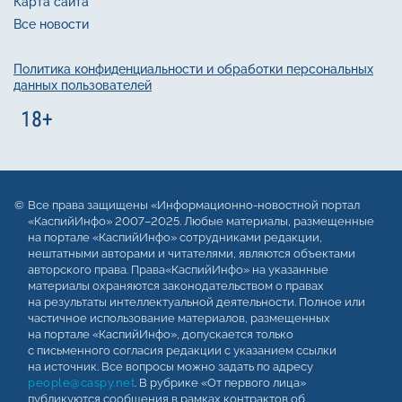
Карта сайта
Все новости
Политика конфиденциальности и обработки персональных
данных пользователей
Все права защищены «Информационно-новостной портал
«КаспийИнфо» 2007–2025. Любые материалы, размещенные
на портале «КаспийИнфо» сотрудниками редакции,
нештатными авторами и читателями, являются объектами
авторского права. Права«КаспийИнфо» на указанные
материалы охраняются законодательством о правах
на результаты интеллектуальной деятельности. Полное или
частичное использование материалов, размещенных
на портале «КаспийИнфо», допускается только
с письменного согласия редакции с указанием ссылки
на источник. Все вопросы можно задать по адресу
people@caspy.net
. В рубрике «От первого лица»
публикуются сообщения в рамках контрактов об