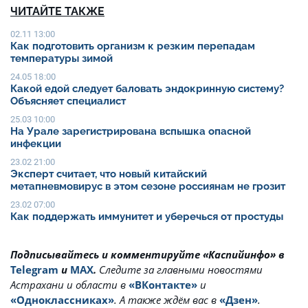
ЧИТАЙТЕ ТАКЖЕ
02.11 13:00
Как подготовить организм к резким перепадам
температуры зимой
24.05 18:00
Какой едой следует баловать эндокринную систему?
Объясняет специалист
25.03 10:00
На Урале зарегистрирована вспышка опасной
инфекции
23.02 21:00
Эксперт считает, что новый китайский
метапневмовирус в этом сезоне россиянам не грозит
23.02 07:00
Как поддержать иммунитет и уберечься от простуды
Подписывайтесь и комментируйте «Каспийинфо» в
Telegram
и
MAX
.
Cледите за главными новостями
Астрахани и области в
«ВКонтакте»
и
«Одноклассниках»
. А также ждём вас в
«Дзен»
.