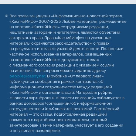
Все права защищены «Информационно-новостной портал
«КаспийИнфо» 2007–2025. Любые материалы, размещенные
на портале «КаспийИнфо» сотрудниками редакции,
нештатными авторами и читателями, являются объектами
авторского права. Права«КаспийИнфо» на указанные
материалы охраняются законодательством о правах
на результаты интеллектуальной деятельности. Полное или
частичное использование материалов, размещенных
на портале «КаспийИнфо», допускается только
с письменного согласия редакции с указанием ссылки
на источник. Все вопросы можно задать по адресу
people@caspy.net
. В рубрике «От первого лица»
публикуются сообщения в рамках контрактов об
информационном сотрудничестве между редакцией
«КаспийИнфо» и органами власти. Материалы рубрик
«Новости партнёров» и «Новости компаний» публикуются в
рамках договоров (соглашений) об информационном
сотрудничестве и (или) являются рекламой. Партнёрский
материал — это статья, подготовленная редакцией
совместно с партнёром-рекламодателем, который
заинтересован в теме материала, участвует в его создании
и оплачивает размещение.