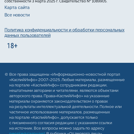
собственности 3 марта 2025 г. Свидетельство № 1089905.
Карта сайта
Все новости
Политика конфиденциальности и обработки персональных
данных пользователей
Все права защищены «Информационно-новостной портал
«КаспийИнфо» 2007–2025. Любые материалы, размещенные
на портале «КаспийИнфо» сотрудниками редакции,
нештатными авторами и читателями, являются объектами
авторского права. Права«КаспийИнфо» на указанные
материалы охраняются законодательством о правах
на результаты интеллектуальной деятельности. Полное или
частичное использование материалов, размещенных
на портале «КаспийИнфо», допускается только
с письменного согласия редакции с указанием ссылки
на источник. Все вопросы можно задать по адресу
people@caspy.net
. В рубрике «От первого лица»