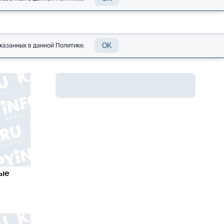
OK
казанных в данной Политике.
вые