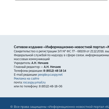
Сетевое издание «Информационно-новостной портал 
Свидетельство о регистрации ЭЛ № ФС 77 - 68109 от 21.12.2016, в
Федеральной службой по надзору в сфере связи, информационных
массовых коммуникаций
Учредитель:
А.Н. Нечаев
Главный редактор —
А.Н. Нечаев
Телефоны редакции:
8 (8512) 48 18 14
E-mail редакции:
people@caspy.net
Реклама на сайте
почта:
rocaspy@mail.ru
или по телефону: 8 (8512) 48-18-06
Все права защищены «Информационно-новостной портал «К