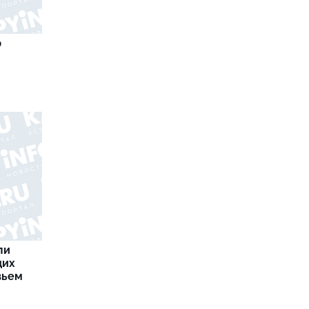
р
ли
щих
вьем