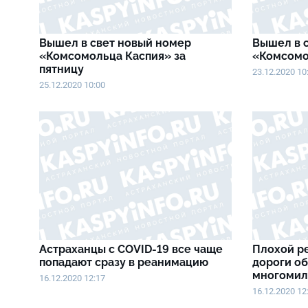
Вышел в свет новый номер
Вышел в 
«Комсомольца Каспия» за
«Комсомо
пятницу
23.12.2020 10
25.12.2020 10:00
Астраханцы с COVID-19 все чаще
Плохой р
попадают сразу в реанимацию
дороги о
многоми
16.12.2020 12:17
16.12.2020 12