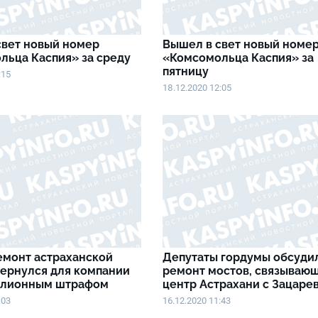
свет новый номер
Вышел в свет новый номе
льца Каспия» за среду
«Комсомольца Каспия» за
пятницу
:15
18.12.2020 12:05
емонт астраханской
Депутаты гордумы обсуди
бернулся для компании
ремонт мостов, связываю
ллионным штрафом
центр Астрахани с Зацаре
:03
16.12.2020 11:43