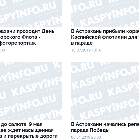
рахани проходит День
В Астрахань прибыли кора
орского Флота -
Каспийской флотилии для 
фоторепортаж
в параде
:00
18.07.2019 10:16
 до салюта: 9 мая
В Астрахани начались реп
цев ждет насыщенная
парада Победы
а и перекрытые дороги
06.04.2019 20:00