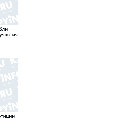
бли
участия
етиции