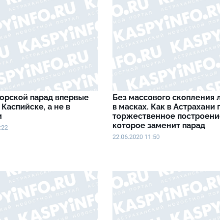
орской парад впервые
Без массового скопления 
 Каспийске, а не в
в масках. Как в Астрахани
и
торжественное построени
которое заменит парад
:22
22.06.2020 11:50