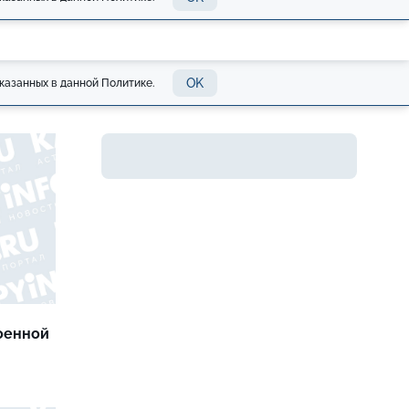
OK
казанных в данной Политике.
оенной