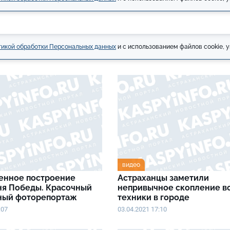
икой обработки Персональных данных
и с использованием файлов cookie, у
видео
енное построение
Астраханцы заметили
ня Победы. Красочный
непривычное скопление в
ный фоторепортаж
техники в городе
:07
03.04.2021 17:10