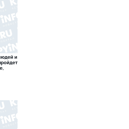
людей и
 пройдет
е,