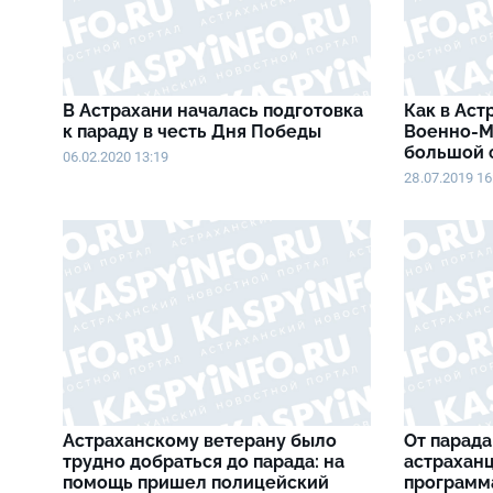
В Астрахани началась подготовка
Как в Аст
к параду в честь Дня Победы
Военно-М
большой 
06.02.2020 13:19
28.07.2019 16
Астраханскому ветерану было
От парада
трудно добраться до парада: на
астрахан
помощь пришел полицейский
программ