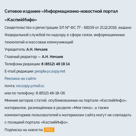
Сетевое издание «Информационно-новостной портал
«КаспийИнфо»
Свидетельство о регистрации ЭЛ № ФС 77 - 68109 от 21.12.2016, выдано
Федеральной службой по надзору в сфере связи, информационных
технологий и массовых коммуникаций
Учредитель:
А.Н. Нечаев
Главный редактор —
А.Н. Нечаев
Телефоны редакции:
8 (8512) 48 18 14
E-mail редакции:
people@caspy.net
Реклама на сайте
почта:
rocaspy@mail.ru
или по телефону: 8 (8512) 48-18-06
Мнения авторов статей, опубликованных на портале «КаспийИнфо»,
материалов, размещённых в разделе «Моя тема», а также
комментариев пользователей к материалам сайта могут не совпадать
с позицией портала «КаспийИнфо».
RSS
Подписка на новости: